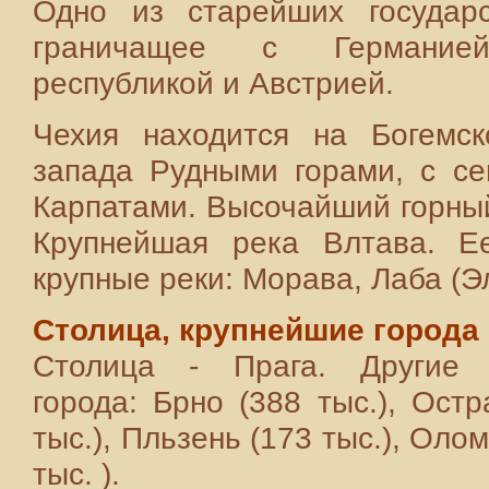
Одно из старейших государ
граничащее с Германие
республикой и Австрией.
Чехия находится на Богемск
запада Рудными горами, с се
Карпатами. Высочайший горный 
Крупнейшая река Влтава. Е
крупные реки: Морава, Лаба (Э
Столица, крупнейшие города
Столица - Прага. Другие 
города: Брно (388 тыс.), Остр
тыс.), Пльзень (173 тыс.), Оло
тыс. ).