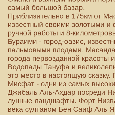
самый большой базар.
Приблизительно в 175км от Мас
известный своими золотыми и
ручной работы и 8-километров
Бураими - город-оазис, извест
пальмовыми плодами. Масанда
города первозданной красоты и
Водопады Тануфа и великолеп
это место в настоящую сказку.
Мисфат - одни из самых высоки
Джибаль Аль-Ахдар посреди Н
лунные ландшафты. Форт Низва
века султаном Бен Саиф Аль Я